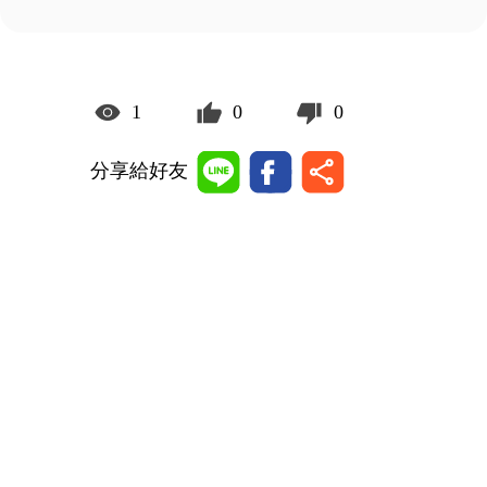
1
0
0
分享給好友