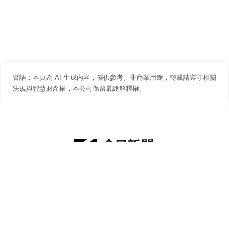
警語：本頁為 AI 生成內容，僅供參考。非商業用途，轉載請遵守相關
法規與智慧財產權，本公司保留最終解釋權。
防詐聲明
著作權聲明
免責聲明
關於我們
隱私權聲明
合作提案
追蹤 NOWNEWS 今日新聞