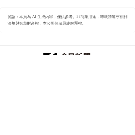
警語：本頁為 AI 生成內容，僅供參考。非商業用途，轉載請遵守相關
法規與智慧財產權，本公司保留最終解釋權。
防詐聲明
著作權聲明
免責聲明
關於我們
隱私權聲明
合作提案
追蹤 NOWNEWS 今日新聞