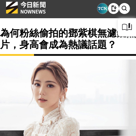
為何粉絲偷拍的鄧紫棋無濾鏡照
片，身高會成為熱議話題？