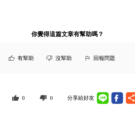
你覺得這篇文章有幫助嗎？
有幫助
沒幫助
回報問題
0
0
分享給好友