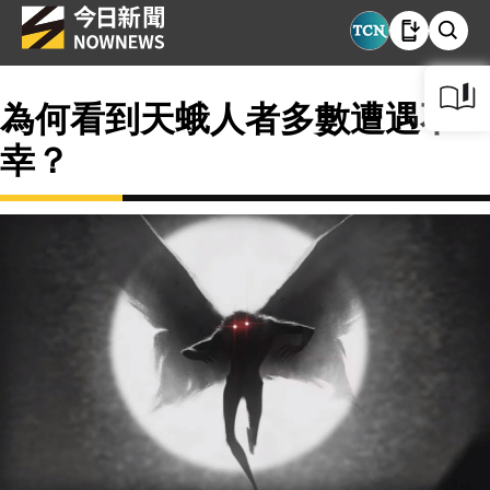
為何看到天蛾人者多數遭遇不
幸？