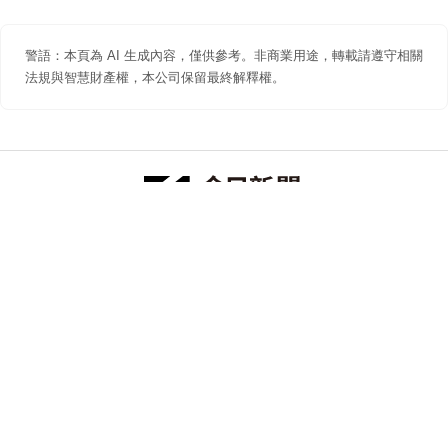
警語：本頁為 AI 生成內容，僅供參考。非商業用途，轉載請遵守相關
法規與智慧財產權，本公司保留最終解釋權。
防詐聲明
著作權聲明
免責聲明
關於我們
隱私權聲明
合作提案
追蹤 NOWNEWS 今日新聞