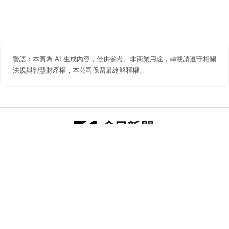
警語：本頁為 AI 生成內容，僅供參考。非商業用途，轉載請遵守相關
法規與智慧財產權，本公司保留最終解釋權。
防詐聲明
著作權聲明
免責聲明
關於我們
隱私權聲明
合作提案
追蹤 NOWNEWS 今日新聞