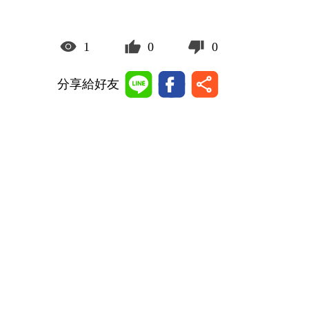
1
0
0
分享給好友