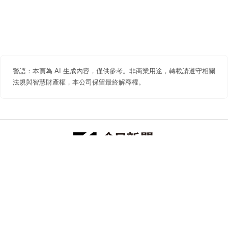
警語：本頁為 AI 生成內容，僅供參考。非商業用途，轉載請遵守相關
法規與智慧財產權，本公司保留最終解釋權。
防詐聲明
著作權聲明
免責聲明
關於我們
隱私權聲明
合作提案
追蹤 NOWNEWS 今日新聞