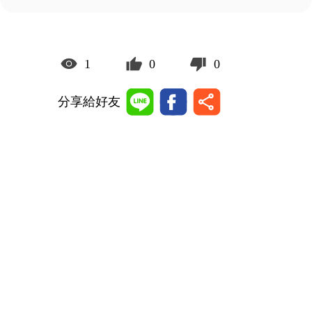
1
0
0
分享給好友