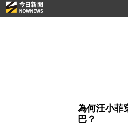
為何汪小菲穿
巴？