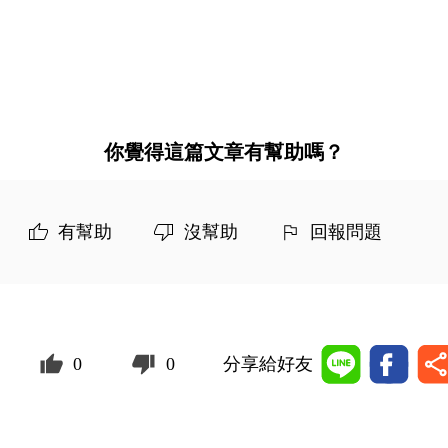
你覺得這篇文章有幫助嗎？
有幫助
沒幫助
回報問題
0
0
分享給好友