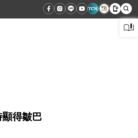
時顯得皺巴