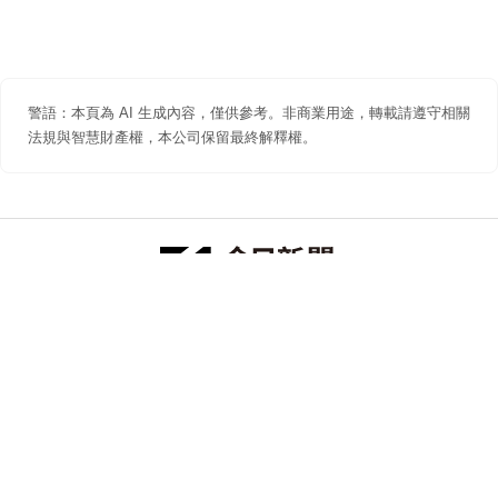
警語：本頁為 AI 生成內容，僅供參考。非商業用途，轉載請遵守相關
法規與智慧財產權，本公司保留最終解釋權。
防詐聲明
著作權聲明
免責聲明
關於我們
隱私權聲明
合作提案
追蹤 NOWNEWS 今日新聞