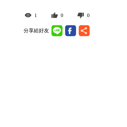
1
0
0
分享給好友