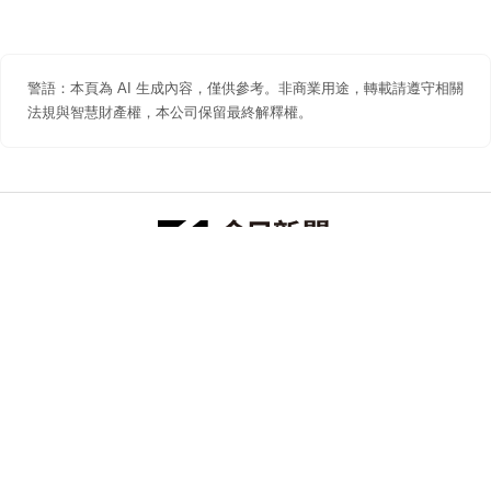
警語：本頁為 AI 生成內容，僅供參考。非商業用途，轉載請遵守相關
法規與智慧財產權，本公司保留最終解釋權。
防詐聲明
著作權聲明
免責聲明
關於我們
隱私權聲明
合作提案
追蹤 NOWNEWS 今日新聞