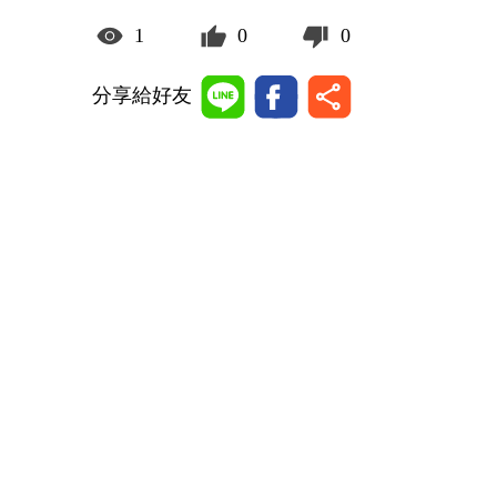
1
0
0
分享給好友