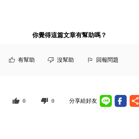
你覺得這篇文章有幫助嗎？
有幫助
沒幫助
回報問題
0
0
分享給好友