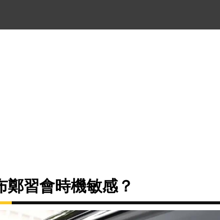
布鄭習會時機敏感？