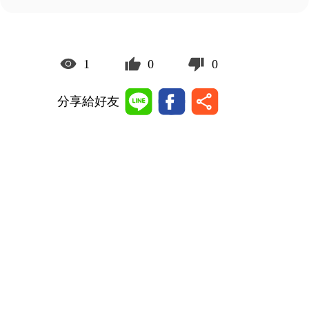
1
0
0
分享給好友