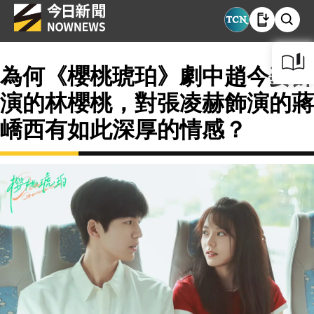
為何《櫻桃琥珀》劇中趙今麥飾
演的林櫻桃，對張凌赫飾演的蔣
嶠西有如此深厚的情感？