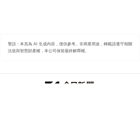
警語：本頁為 AI 生成內容，僅供參考。非商業用途，轉載請遵守相關
法規與智慧財產權，本公司保留最終解釋權。
防詐聲明
著作權聲明
免責聲明
關於我們
隱私權聲明
合作提案
追蹤 NOWNEWS 今日新聞