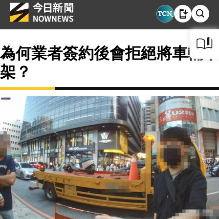
為何業者簽約後會拒絕將車輛下
架？