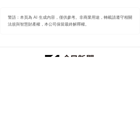
警語：本頁為 AI 生成內容，僅供參考。非商業用途，轉載請遵守相關
法規與智慧財產權，本公司保留最終解釋權。
防詐聲明
著作權聲明
免責聲明
關於我們
隱私權聲明
合作提案
追蹤 NOWNEWS 今日新聞