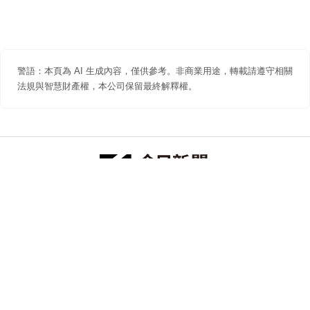
警語：本頁為 AI 生成內容，僅供參考。非商業用途，轉載請遵守相關
法規與智慧財產權，本公司保留最終解釋權。
防詐聲明
著作權聲明
免責聲明
關於我們
隱私權聲明
合作提案
追蹤 NOWNEWS 今日新聞