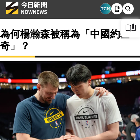
為何楊瀚森被稱為「中國約基
奇」？