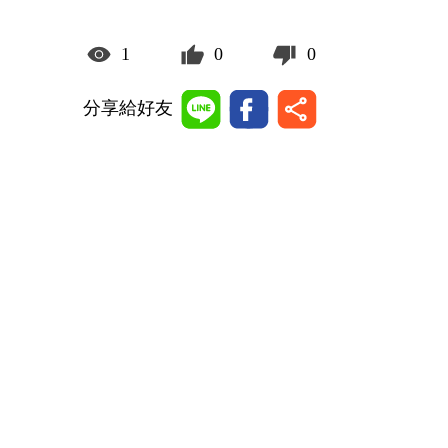
1
0
0
分享給好友