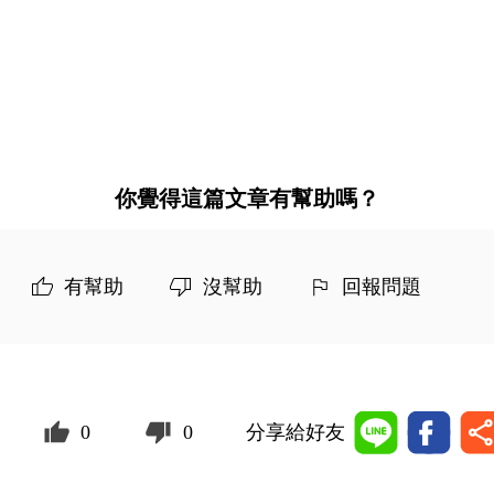
你覺得這篇文章有幫助嗎？
有幫助
沒幫助
回報問題
0
0
分享給好友