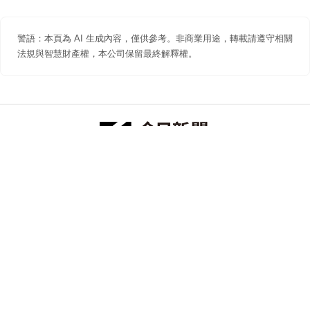
警語：本頁為 AI 生成內容，僅供參考。非商業用途，轉載請遵守相關
法規與智慧財產權，本公司保留最終解釋權。
防詐聲明
著作權聲明
免責聲明
關於我們
隱私權聲明
合作提案
追蹤 NOWNEWS 今日新聞