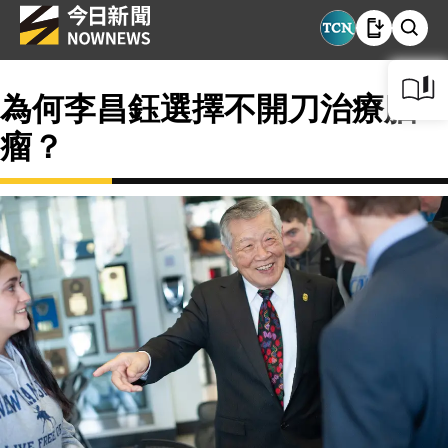
為何李昌鈺選擇不開刀治療腦
瘤？