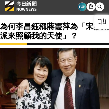
為何李昌鈺稱蔣霞萍為「宋妙娟
派來照顧我的天使」？