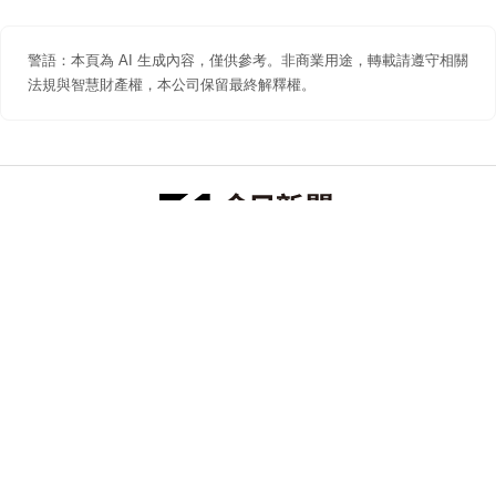
警語：本頁為 AI 生成內容，僅供參考。非商業用途，轉載請遵守相關
法規與智慧財產權，本公司保留最終解釋權。
防詐聲明
著作權聲明
免責聲明
關於我們
隱私權聲明
合作提案
追蹤 NOWNEWS 今日新聞