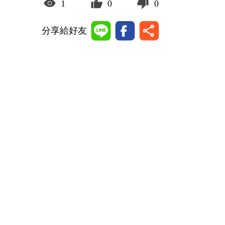
1
0
0
分享給好友