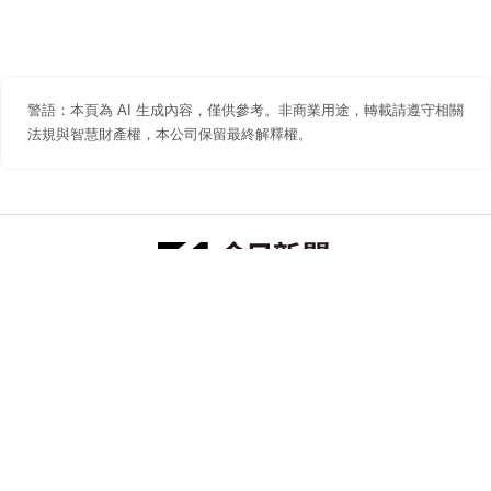
警語：本頁為 AI 生成內容，僅供參考。非商業用途，轉載請遵守相關
法規與智慧財產權，本公司保留最終解釋權。
防詐聲明
著作權聲明
免責聲明
關於我們
隱私權聲明
合作提案
追蹤 NOWNEWS 今日新聞