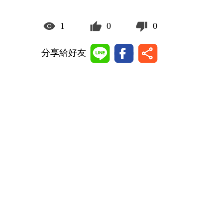
1
0
0
分享給好友