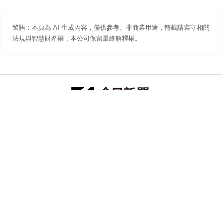
警語：本頁為 AI 生成內容，僅供參考。非商業用途，轉載請遵守相關
法規與智慧財產權，本公司保留最終解釋權。
防詐聲明
著作權聲明
免責聲明
關於我們
隱私權聲明
合作提案
追蹤 NOWNEWS 今日新聞