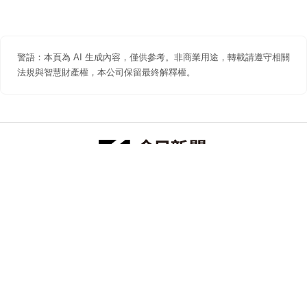
警語：本頁為 AI 生成內容，僅供參考。非商業用途，轉載請遵守相關
法規與智慧財產權，本公司保留最終解釋權。
防詐聲明
著作權聲明
免責聲明
關於我們
隱私權聲明
合作提案
追蹤 NOWNEWS 今日新聞