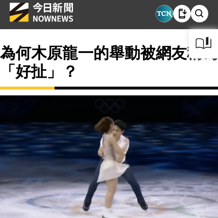
為何木原龍一的舉動被網友稱為
「好扯」？