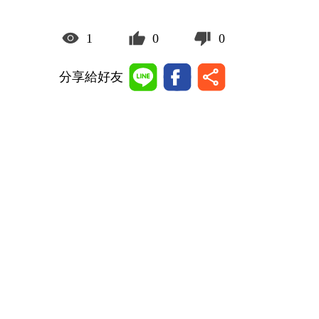
1
0
0
分享給好友