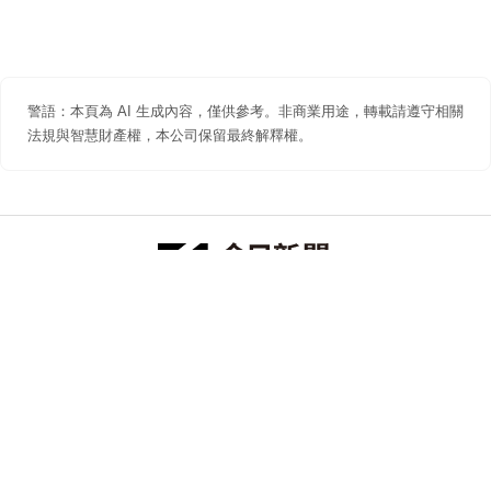
警語：本頁為 AI 生成內容，僅供參考。非商業用途，轉載請遵守相關
法規與智慧財產權，本公司保留最終解釋權。
防詐聲明
著作權聲明
免責聲明
關於我們
隱私權聲明
合作提案
追蹤 NOWNEWS 今日新聞