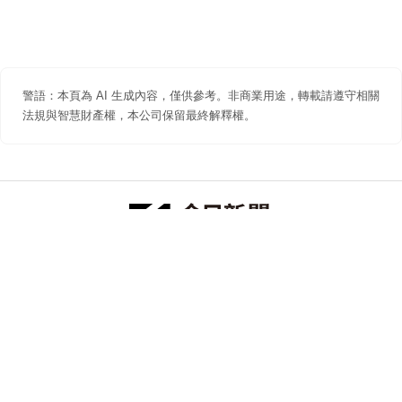
警語：本頁為 AI 生成內容，僅供參考。非商業用途，轉載請遵守相關
法規與智慧財產權，本公司保留最終解釋權。
防詐聲明
著作權聲明
免責聲明
關於我們
隱私權聲明
合作提案
追蹤 NOWNEWS 今日新聞