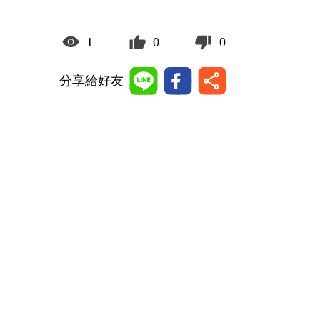
1
0
0
分享給好友