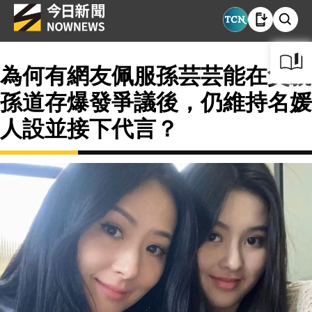
為何有網友佩服孫芸芸能在父親
孫道存爆發爭議後，仍維持名媛
人設並接下代言？