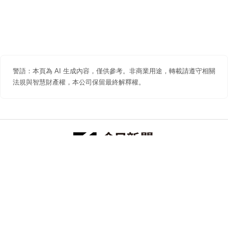
警語：本頁為 AI 生成內容，僅供參考。非商業用途，轉載請遵守相關
法規與智慧財產權，本公司保留最終解釋權。
防詐聲明
著作權聲明
免責聲明
關於我們
隱私權聲明
合作提案
追蹤 NOWNEWS 今日新聞