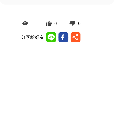
1
0
0
分享給好友