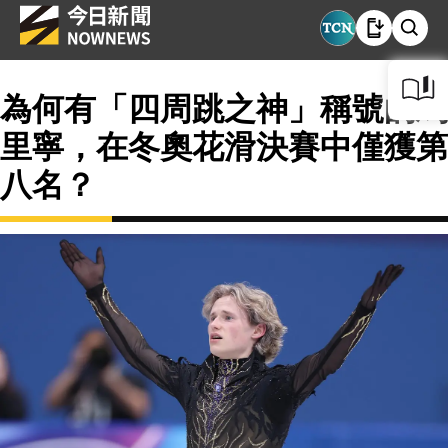
為何有「四周跳之神」稱號的馬
里寧，在冬奧花滑決賽中僅獲第
八名？