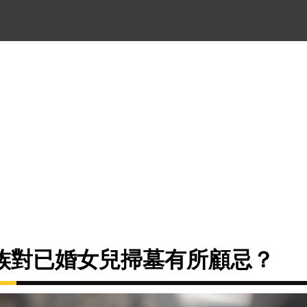
族對已婚女兒掃墓有所顧忌？