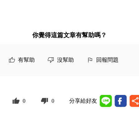
你覺得這篇文章有幫助嗎？
有幫助
沒幫助
回報問題
0
0
分享給好友