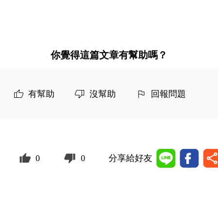
你覺得這篇文章有幫助嗎？
有幫助
沒幫助
回報問題
0
0
分享給好友