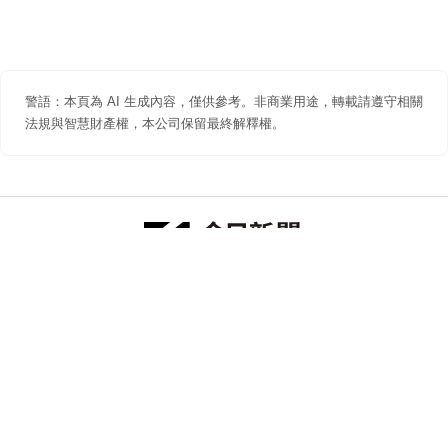
警語：本頁為 AI 生成內容，僅供參考。非商業用途，轉載請遵守相關
法規與智慧財產權，本公司保留最終解釋權。
防詐聲明
著作權聲明
免責聲明
關於我們
隱私權聲明
合作提案
追蹤 NOWNEWS 今日新聞