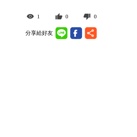
1
0
0
分享給好友