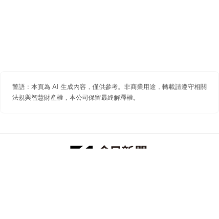
警語：本頁為 AI 生成內容，僅供參考。非商業用途，轉載請遵守相關
法規與智慧財產權，本公司保留最終解釋權。
防詐聲明
著作權聲明
免責聲明
關於我們
隱私權聲明
合作提案
追蹤 NOWNEWS 今日新聞