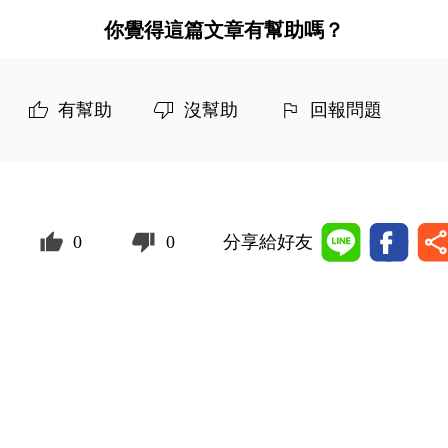
你覺得這篇文章有幫助嗎？
有幫助
沒幫助
回報問題
0
0
分享給好友