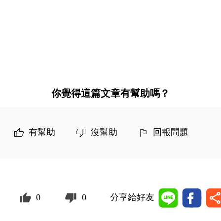
你覺得這篇文章有幫助嗎？
有幫助
沒幫助
回報問題
0
0
分享給好友