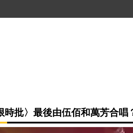
限時批〉最後由伍佰和萬芳合唱