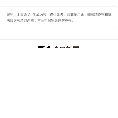
警語：本頁為 AI 生成內容，僅供參考。非商業用途，轉載請遵守相關
法規與智慧財產權，本公司保留最終解釋權。
防詐聲明
著作權聲明
免責聲明
關於我們
隱私權聲明
合作提案
追蹤 NOWNEWS 今日新聞