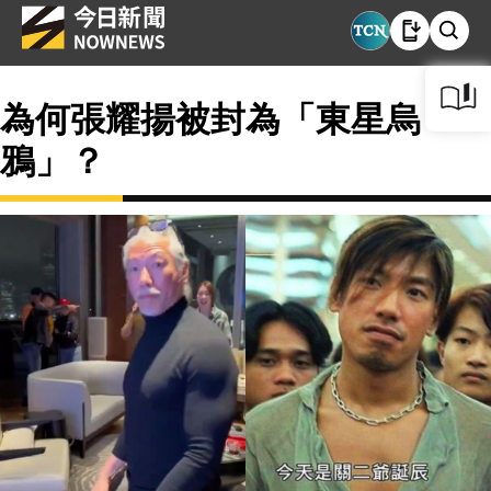
為何張耀揚被封為「東星烏
鴉」？