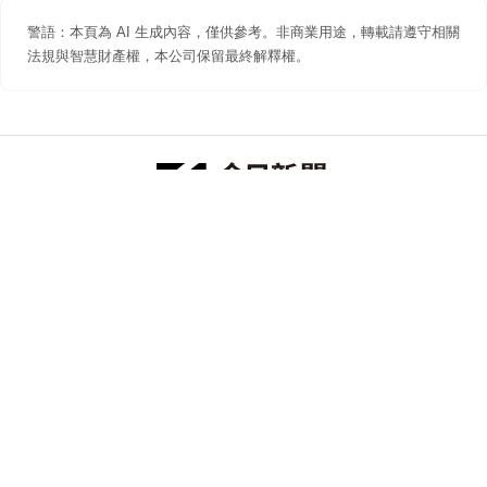
警語：本頁為 AI 生成內容，僅供參考。非商業用途，轉載請遵守相關
法規與智慧財產權，本公司保留最終解釋權。
防詐聲明
著作權聲明
免責聲明
關於我們
隱私權聲明
合作提案
追蹤 NOWNEWS 今日新聞
© 今日傳媒(股)公司版權所有，非經授權，不許轉載本網站內容 ©