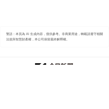
警語：本頁為 AI 生成內容，僅供參考。非商業用途，轉載請遵守相關
法規與智慧財產權，本公司保留最終解釋權。
防詐聲明
著作權聲明
免責聲明
關於我們
隱私權聲明
合作提案
追蹤 NOWNEWS 今日新聞