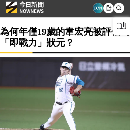
為何年僅19歲的韋宏亮被評估為
「即戰力」狀元？