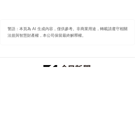
警語：本頁為 AI 生成內容，僅供參考。非商業用途，轉載請遵守相關
法規與智慧財產權，本公司保留最終解釋權。
防詐聲明
著作權聲明
免責聲明
關於我們
隱私權聲明
合作提案
追蹤 NOWNEWS 今日新聞