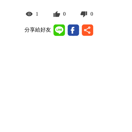
1
0
0
分享給好友