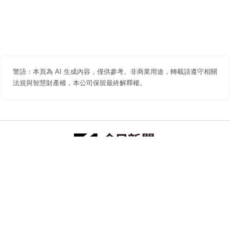
警語：本頁為 AI 生成內容，僅供參考。非商業用途，轉載請遵守相關
法規與智慧財產權，本公司保留最終解釋權。
防詐聲明
著作權聲明
免責聲明
關於我們
隱私權聲明
合作提案
追蹤 NOWNEWS 今日新聞