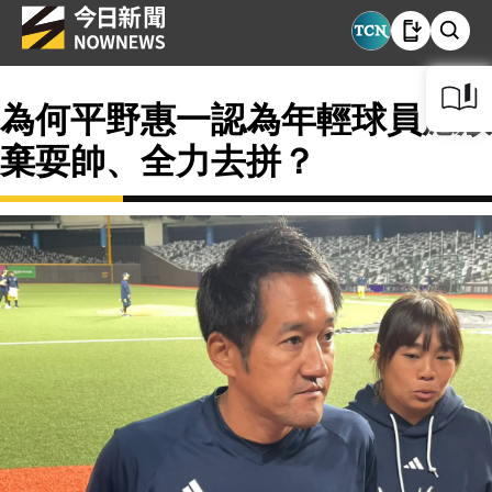
為何平野惠一認為年輕球員應放
棄耍帥、全力去拼？