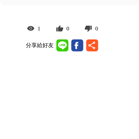
1
0
0
分享給好友