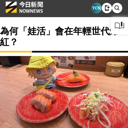
為何「娃活」會在年輕世代爆
紅？