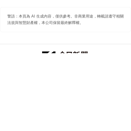
警語：本頁為 AI 生成內容，僅供參考。非商業用途，轉載請遵守相關
法規與智慧財產權，本公司保留最終解釋權。
防詐聲明
著作權聲明
免責聲明
關於我們
隱私權聲明
合作提案
追蹤 NOWNEWS 今日新聞