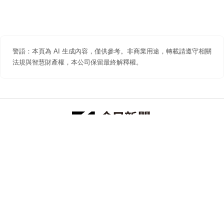
警語：本頁為 AI 生成內容，僅供參考。非商業用途，轉載請遵守相關
法規與智慧財產權，本公司保留最終解釋權。
防詐聲明
著作權聲明
免責聲明
關於我們
隱私權聲明
合作提案
追蹤 NOWNEWS 今日新聞