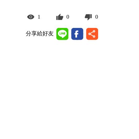
1
0
0
分享給好友