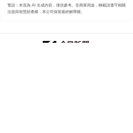
警語：本頁為 AI 生成內容，僅供參考。非商業用途，轉載請遵守相關
法規與智慧財產權，本公司保留最終解釋權。
防詐聲明
著作權聲明
免責聲明
關於我們
隱私權聲明
合作提案
追蹤 NOWNEWS 今日新聞
© 今日傳媒(股)公司版權所有，非經授權，不許轉載本網站內容 ©