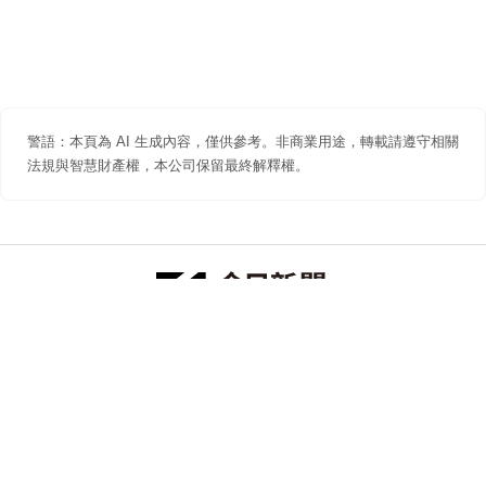
警語：本頁為 AI 生成內容，僅供參考。非商業用途，轉載請遵守相關
法規與智慧財產權，本公司保留最終解釋權。
防詐聲明
著作權聲明
免責聲明
關於我們
隱私權聲明
合作提案
追蹤 NOWNEWS 今日新聞