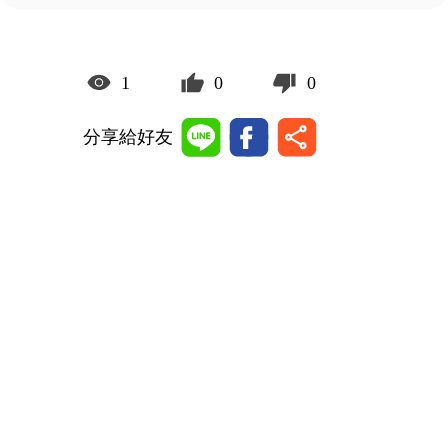
1
0
0
分享給好友