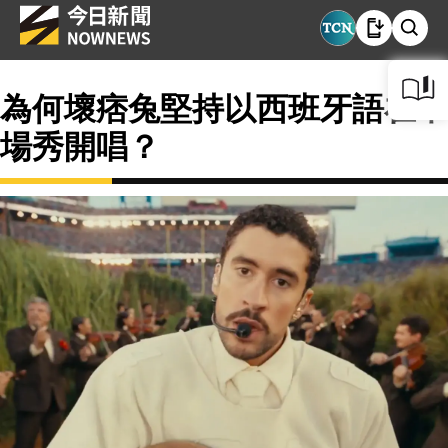
為何壞痞兔堅持以西班牙語在中
場秀開唱？