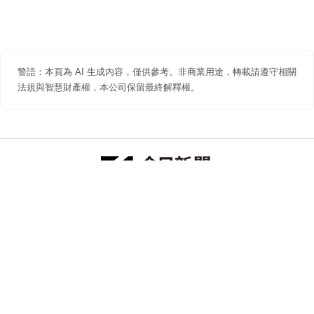
警語：本頁為 AI 生成內容，僅供參考。非商業用途，轉載請遵守相關
法規與智慧財產權，本公司保留最終解釋權。
防詐聲明
著作權聲明
免責聲明
關於我們
隱私權聲明
合作提案
追蹤 NOWNEWS 今日新聞