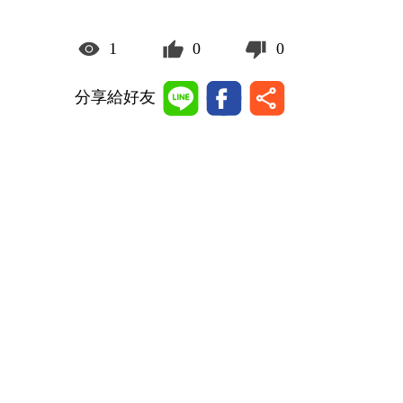
1
0
0
分享給好友