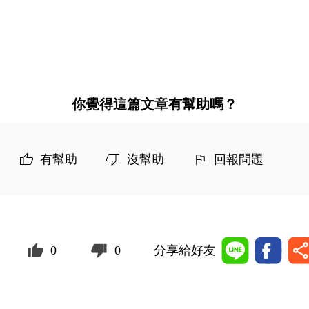
你覺得這篇文章有幫助嗎？
有幫助
沒幫助
回報問題
0
0
分享給好友