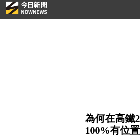
為何在高鐵
100%有位