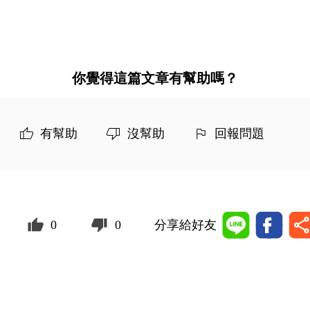
你覺得這篇文章有幫助嗎？
有幫助
沒幫助
回報問題
0
0
分享給好友