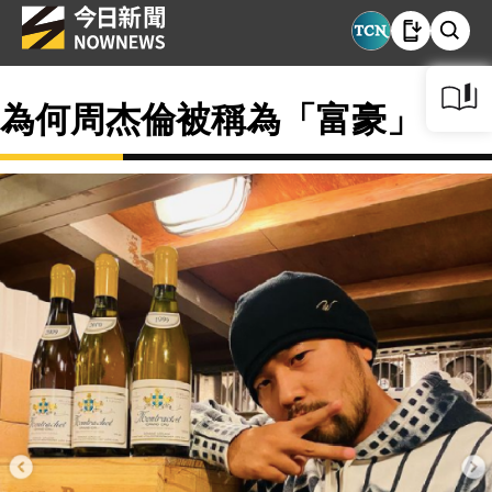
為何周杰倫被稱為「富豪」？