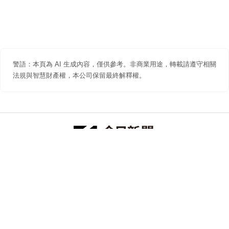
警語：本頁為 AI 生成內容，僅供參考。非商業用途，轉載請遵守相關
法規與智慧財產權，本公司保留最終解釋權。
防詐聲明
著作權聲明
免責聲明
關於我們
隱私權聲明
合作提案
追蹤 NOWNEWS 今日新聞