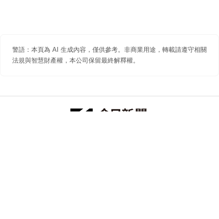
警語：本頁為 AI 生成內容，僅供參考。非商業用途，轉載請遵守相關
法規與智慧財產權，本公司保留最終解釋權。
防詐聲明
著作權聲明
免責聲明
關於我們
隱私權聲明
合作提案
追蹤 NOWNEWS 今日新聞