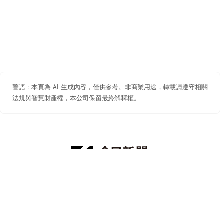
警語：本頁為 AI 生成內容，僅供參考。非商業用途，轉載請遵守相關
法規與智慧財產權，本公司保留最終解釋權。
防詐聲明
著作權聲明
免責聲明
關於我們
隱私權聲明
合作提案
追蹤 NOWNEWS 今日新聞