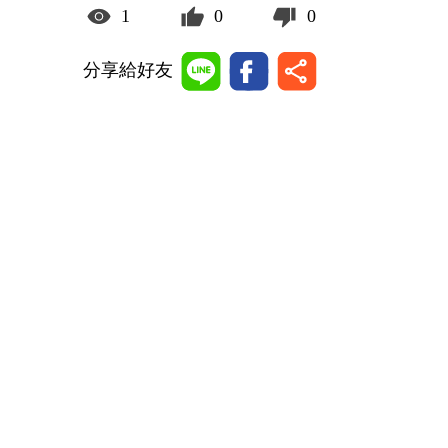
1
0
0
分享給好友