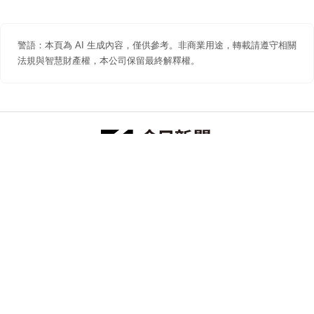
警語：本頁為 AI 生成內容，僅供參考。非商業用途，轉載請遵守相關
法規與智慧財產權，本公司保留最終解釋權。
防詐聲明
著作權聲明
免責聲明
關於我們
隱私權聲明
合作提案
追蹤 NOWNEWS 今日新聞