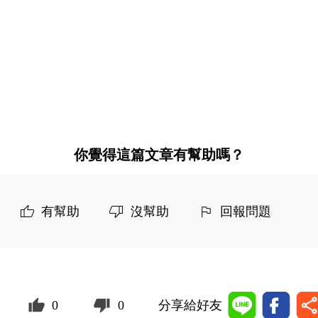
你覺得這篇文章有幫助嗎？
有幫助
沒幫助
回報問題
0
0
分享給好友