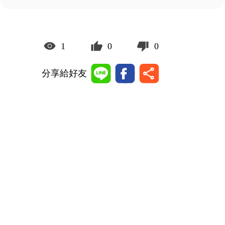
1
0
0
分享給好友