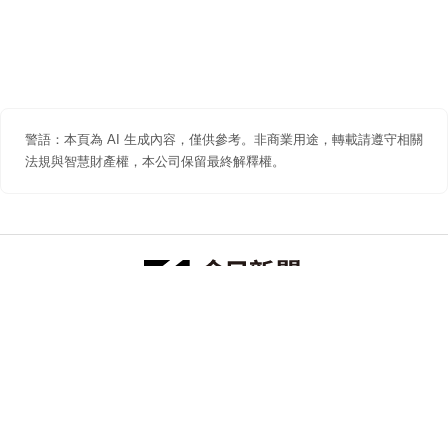
警語：本頁為 AI 生成內容，僅供參考。非商業用途，轉載請遵守相關
法規與智慧財產權，本公司保留最終解釋權。
防詐聲明
著作權聲明
免責聲明
關於我們
隱私權聲明
合作提案
追蹤 NOWNEWS 今日新聞