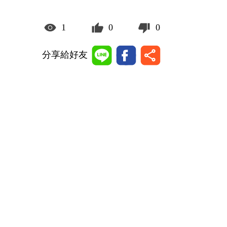
1
0
0
分享給好友