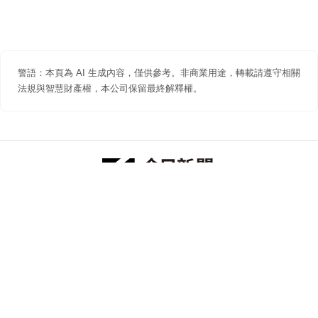
警語：本頁為 AI 生成內容，僅供參考。非商業用途，轉載請遵守相關
法規與智慧財產權，本公司保留最終解釋權。
防詐聲明
著作權聲明
免責聲明
關於我們
隱私權聲明
合作提案
追蹤 NOWNEWS 今日新聞