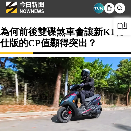
為何前後雙碟煞車會讓新K1特
仕版的CP值顯得突出？