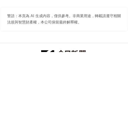
警語：本頁為 AI 生成內容，僅供參考。非商業用途，轉載請遵守相關
法規與智慧財產權，本公司保留最終解釋權。
防詐聲明
著作權聲明
免責聲明
關於我們
隱私權聲明
合作提案
追蹤 NOWNEWS 今日新聞