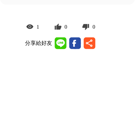
1
0
0
分享給好友