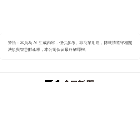
警語：本頁為 AI 生成內容，僅供參考。非商業用途，轉載請遵守相關
法規與智慧財產權，本公司保留最終解釋權。
防詐聲明
著作權聲明
免責聲明
關於我們
隱私權聲明
合作提案
追蹤 NOWNEWS 今日新聞