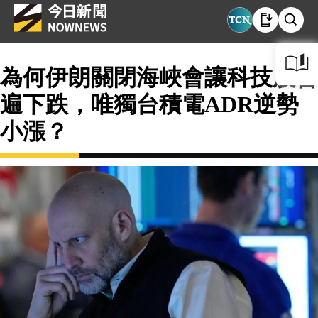
為何伊朗關閉海峽會讓科技股普
遍下跌，唯獨台積電ADR逆勢
小漲？