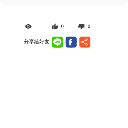
1
0
0
分享給好友