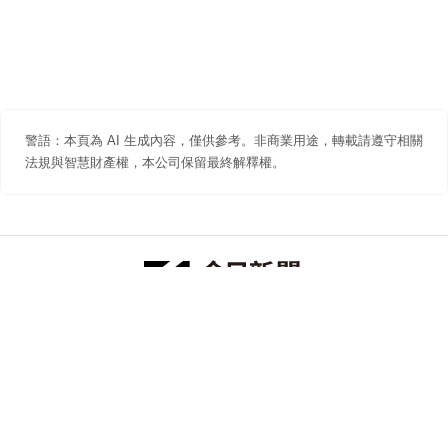
警語：本頁為 AI 生成內容，僅供參考。非商業用途，轉載請遵守相關
法規與智慧財產權，本公司保留最終解釋權。
防詐聲明
著作權聲明
免責聲明
關於我們
隱私權聲明
合作提案
追蹤 NOWNEWS 今日新聞